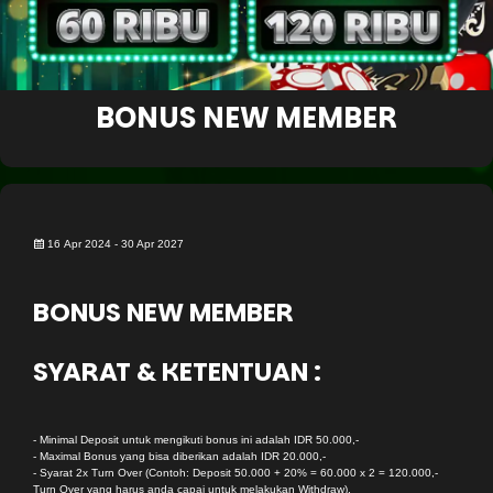
BONUS NEW MEMBER
16 Apr 2024 - 30 Apr 2027
BONUS NEW MEMBER
SYARAT & KETENTUAN :
- Minimal Deposit untuk mengikuti bonus ini adalah IDR 50.000,-
- Maximal Bonus yang bisa diberikan adalah IDR 20.000,-
- Syarat 2x Turn Over (Contoh: Deposit 50.000 + 20% = 60.000 x 2 = 120.000,-
Turn Over yang harus anda capai untuk melakukan Withdraw).