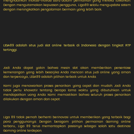
menghadirkan inovasi-inovasi baru dalam permainan yang mereka tawarkan.
Dengan mengutamakan kepuasan pengguna, Liga89 selalu mengupdate sistem
dengan meningkatkan pengalaman bermain yang lebih baik.
LIGA89 adalah situs judi slot online terbaik di Indonesia dengan tingkat RTP
tertinggi.
Jadi Anda dapat yakin bahwa mesin slot akan memberikan persentase
kemenangan yang lebih besar.jika Anda mencari situs judi online yang aman
dan terpercaya, LIGA89 adalah pilihan terbaik untuk Anda.
Kami juga menawarkan proses penarikan yang cepat dan mudah. Jadi Anda
tidak perlu khawatir tentang berapa lama waktu yang dibutuhkan untuk
mendapatkan uang Anda. Kami memastikan bahwa seluruh proses penarikan
dilakukan dengan aman dan cepat.
Liga 89 tidak pernah berhenti berinovasi untuk memberikan yang terbaik bagi
para penggunanya. Dengan beragam pilihan permainan Gaming online
terbaru, Liga 89 terus memantapkan posisinya sebagai salah satu destinasi
Gaming online terdepan.