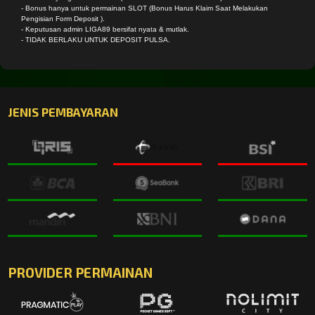
- Bonus hanya untuk permainan SLOT (Bonus Harus Klaim Saat Melakukan
Pengisian Form Deposit ).
- Keputusan admin LIGA89 bersifat nyata & mutlak.
- TIDAK BERLAKU UNTUK DEPOSIT PULSA.
JENIS PEMBAYARAN
PROVIDER PERMAINAN