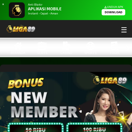
X
Anti Blokir
UNDUH APK
APLIKASI MOBILE
DOWNLOAD
Instant - Cepat - Aman
☰
BERANDA
SLOTS
CASINO
SPORTS
TOGEL