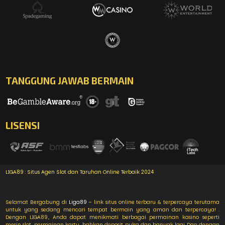
TANGGUNG JAWAB BERMAIN
LISENSI
LIGA89 : Situs Agen Slot dan Taruhan Online Terbaik 2024
Selamat Bergabung di
Liga89
– link situs online terbaru & terpercaya terutama
untuk yang sedang mencari tempat bermain yang aman dan terpercaya! .
Dengan LIGA89, Anda dapat menikmati berbagai permainan kasino seperti
mesin slot, permainan kartu, bahkan deposit pulsa dan banyak lagi. Dan dengan