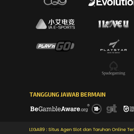
TANGGUNG JAWAB BERMAIN
LIGA89 : Situs Agen Slot dan Taruhan Online Te