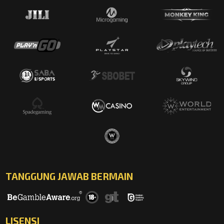
TANGGUNG JAWAB BERMAIN
LISENSI