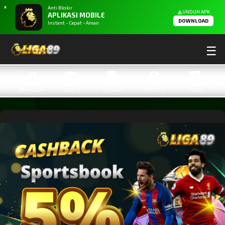
X
Anti Blokir
UNDUH APK
APLIKASI MOBILE
DOWNLOAD
Instant - Cepat - Aman
☰
BERANDA
SLOTS
CASINO
SPORTS
TOGEL